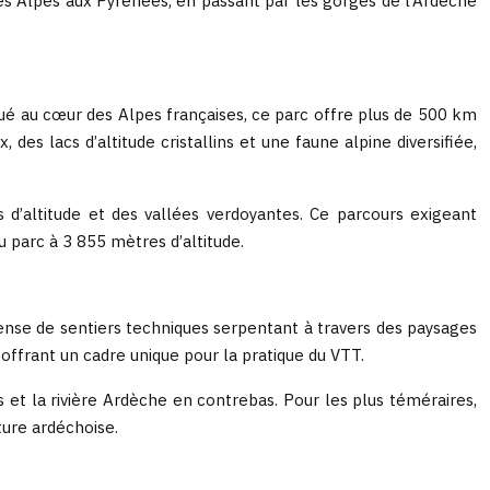
Des Alpes aux Pyrénées, en passant par les gorges de l’Ardèche
itué au cœur des Alpes françaises, ce parc offre plus de 500 km
es lacs d’altitude cristallins et une faune alpine diversifiée,
s d’altitude et des vallées verdoyantes. Ce parcours exigeant
parc à 3 855 mètres d’altitude.
ense de sentiers techniques serpentant à travers des paysages
 offrant un cadre unique pour la pratique du VTT.
es et la rivière Ardèche en contrebas. Pour les plus téméraires,
ture ardéchoise.