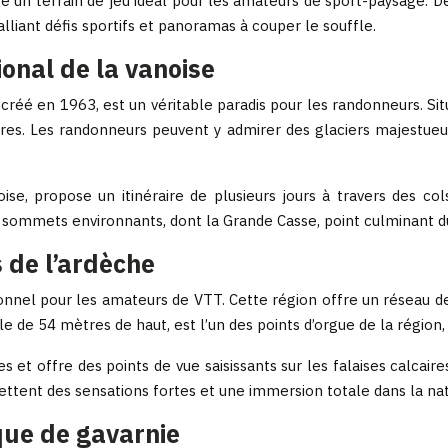
re un terrain de jeu idéal pour les amateurs de sport-paysage. 
alliant défis sportifs et panoramas à couper le souffle.
onal de la vanoise
 créé en 1963, est un véritable paradis pour les randonneurs. S
res. Les randonneurs peuvent y admirer des glaciers majestueux, d
se, propose un itinéraire de plusieurs jours à travers des col
ommets environnants, dont la Grande Casse, point culminant du 
s de l’ardèche
ionnel pour les amateurs de VTT. Cette région offre un réseau d
e de 54 mètres de haut, est l’un des points d’orgue de la région,
es et offre des points de vue saisissants sur les falaises calcair
ettent des sensations fortes et une immersion totale dans la na
rque de gavarnie