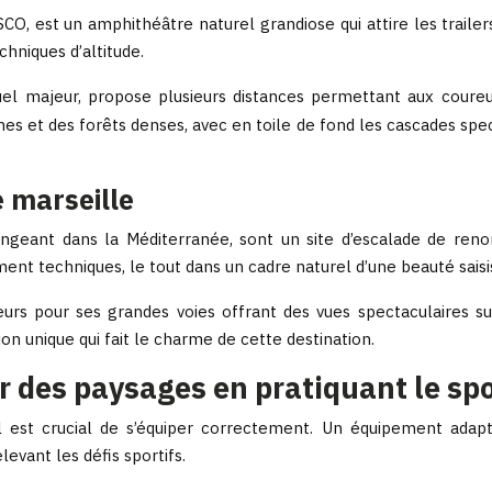
CO, est un amphithéâtre naturel grandiose qui attire les traile
echniques d’altitude.
l majeur, propose plusieurs distances permettant aux coureu
nes et des forêts denses, avec en toile de fond les cascades spe
 marseille
plongeant dans la Méditerranée, sont un site d’escalade de re
ment techniques, le tout dans un cadre naturel d’une beauté saisi
urs pour ses grandes voies offrant des vues spectaculaires s
ion unique qui fait le charme de cette destination.
r des paysages en pratiquant le spo
l est crucial de s’équiper correctement. Un équipement adapt
evant les défis sportifs.