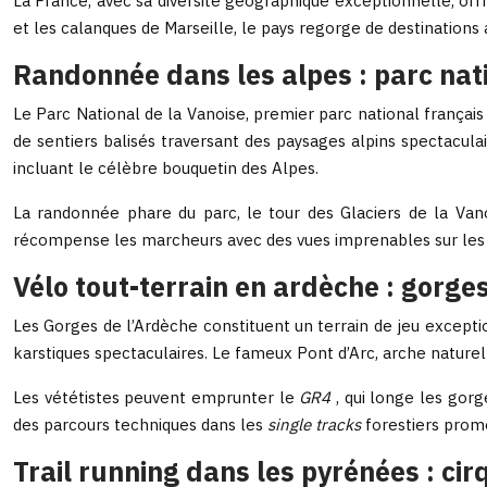
La France, avec sa diversité géographique exceptionnelle, off
et les calanques de Marseille, le pays regorge de destinations 
Randonnée dans les alpes : parc nati
Le Parc National de la Vanoise, premier parc national français
de sentiers balisés traversant des paysages alpins spectaculai
incluant le célèbre bouquetin des Alpes.
La randonnée phare du parc, le tour des Glaciers de la Vanoi
récompense les marcheurs avec des vues imprenables sur les s
Vélo tout-terrain en ardèche : gorge
Les Gorges de l’Ardèche constituent un terrain de jeu except
karstiques spectaculaires. Le fameux Pont d’Arc, arche naturell
Les vététistes peuvent emprunter le
GR4
, qui longe les gorg
des parcours techniques dans les
single tracks
forestiers prom
Trail running dans les pyrénées : ci