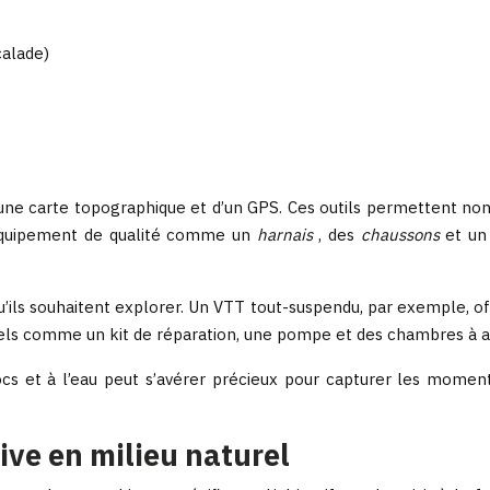
calade)
’une carte topographique et d’un GPS. Ces outils permettent non s
 équipement de qualité comme un
harnais
, des
chaussons
et u
qu’ils souhaitent explorer. Un VTT tout-suspendu, par exemple, of
tiels comme un kit de réparation, une pompe et des chambres à a
ocs et à l’eau peut s’avérer précieux pour capturer les momen
ive en milieu naturel