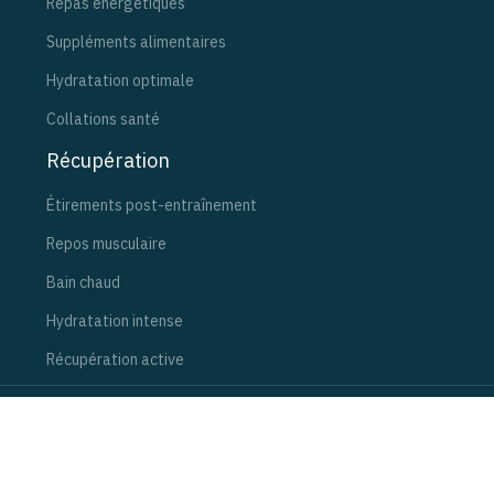
Repas énergétiques
Suppléments alimentaires
Hydratation optimale
Collations santé
Récupération
Étirements post-entraînement
Repos musculaire
Bain chaud
Hydratation intense
Récupération active
Prenez soin de vous : bouger, c’est vivre mieux.
Plan du site